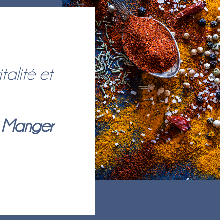
talité et
 Manger