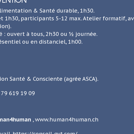
Alimentation & Santé durable, 1h30.
t 1h30, participants 5-12 max. Atelier formatif, av
ion).
 : ouvert à tous, 2h30 ou ½ journée.
ésentiel ou en distanciel, 1h00.
ion Santé & Consciente
(agrée ASCA).
 79 619 19 09
human4human
,
www.human4human.ch
vail,
https://conseil-qvt.com/