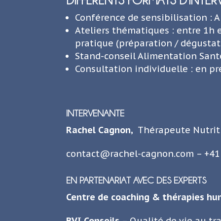
Conférence de sensibilisation : 
Ateliers thématiques : entre 1h e
pratique (préparation / dégustat
Stand-conseil Alimentation Santé
Consultation individuelle : en pr
INTERVENANTE
Rachel Cagnon,
T
hérapeute Nutrit
contact@rachel-cagnon.com
– +41
EN PARTENARIAT AVEC DES EXPERTS
Centre de coaching & thérapies 
BVI Conseils
– Qualité de vie au tra