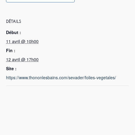
DÉTAILS
Début :
11 avril @ 10h00
Fin :
12 avril @ 17h00
Site :
https://www.thononlesbains.com/sevader/folies-vegetales/